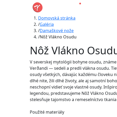
Domovská stránka
Galéria
Damaškové nože
Nôž Vlákno Osudu
Nôž Vlákno Osud
V severskej mytológii bohyne osudu, známe
Verðandi — sedeli a predli vlákna osudu. Tie
osudy všetkých, dávajúc každému človeku niť ž
dlhé nite, žili dlhé životy, ale aj samotní boh
neschopní vidieť svoje vlastné osudy. Inšpi
legendou, predstavujeme Nôž Vlákno Osudu
stelesňuje tajomstvo a remeselníctvo tkania
Použité materiály