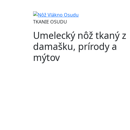
oceľ NiCr11
sobí paroh
oceľ K720
stabilizovaná k
TKANIE OSUDU
Umelecký nôž tkaný z
damašku, prírody a
mýtov