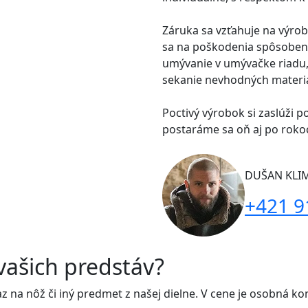
Záruka sa vzťahuje na výrob
sa na poškodenia spôsoben
umývanie v umývačke riadu,
sekanie nevhodných materiá
Poctivý výrobok si zaslúži po
postaráme sa oň aj po roko
DUŠAN KLI
+421 9
vašich predstáv?
na nôž či iný predmet z našej dielne. V cene je osobná konz