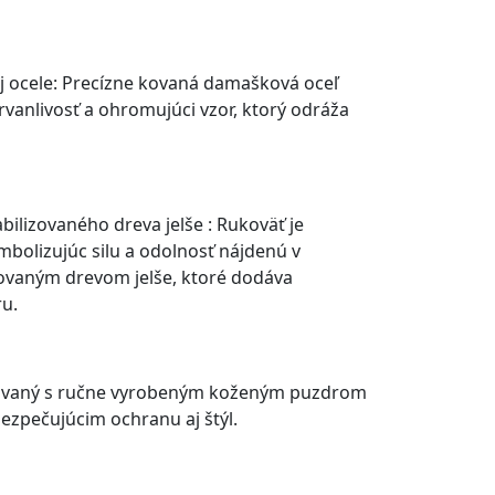
j ocele: Precízne kovaná damašková oceľ
vanlivosť a ohromujúci vzor, ktorý odráža
bilizovaného dreva jelše : Rukoväť je
bolizujúc silu a odolnosť nájdenú v
zovaným drevom jelše, ktoré dodáva
ru.
dávaný s ručne vyrobeným koženým puzdrom
bezpečujúcim ochranu aj štýl.