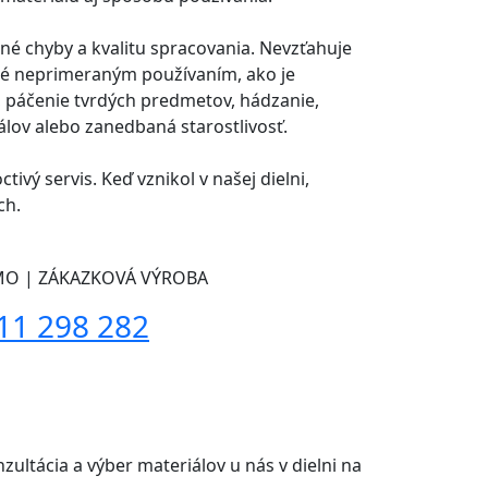
né chyby a kvalitu spracovania. Nevzťahuje
é neprimeraným používaním, ako je
 páčenie tvrdých predmetov, hádzanie,
lov alebo zanedbaná starostlivosť.
ctivý servis. Keď vznikol v našej dielni,
ch.
MO | ZÁKAZKOVÁ VÝROBA
11 298 282
ultácia a výber materiálov u nás v dielni na