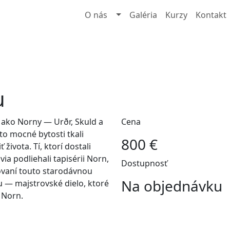
O nás
Galéria
Kurzy
Kontakt
u
 ako Norny — Urðr, Skuld a
Cena
to mocné bytosti tkali
800 €
ivota. Tí, ktorí dostali
ovia podliehali tapisérii Norn,
Dostupnosť
rovaní touto starodávnou
Na objednávku
 — majstrovské dielo, ktoré
 Norn.