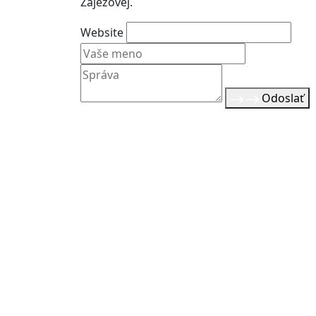
Zaježovej.
Website
Odoslať