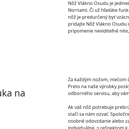
Nôž Vlákno Osudu je jedine
Nornami. Či už hľadáte funk
nôž je predurčený byť vzácno
pridajte Nôž Vlákno Osudu d
pripomenie neviditeľné nite
Za každým nožom, mečom č
Preto na naše výrobky pos
uka na
odborného servisu, aby vám 
Ak váš nôž potrebuje prebrú
stačí sa nám ozvať. Spoloč
osobné odovzdanie alebo z
individuálne, s rešpektom k