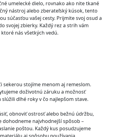
čné umelecké dielo, rovnako ako nite tkané
čný nástroj alebo zberateľský kúsok, tento
u súčasťou vašej cesty. Prijmite svoj osud a
o svojej zbierky. Každý rez a strih vám
, ktoré nás všetkých vedú.
i sekerou stojíme menom aj remeslom.
kytujeme doživotnú záruku a možnosť
slúžili dlhé roky v čo najlepšom stave.
siť, obnoviť ostrosť alebo bežnú údržbu,
ne dohodneme najvhodnejší spôsob –
aslanie poštou. Každý kus posudzujeme
 materiálu aj spôsobu používania.