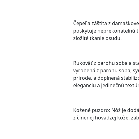
orenica jelše
Čepeľ a záštita z damaškove
poskytuje neprekonateľnú tr
zložité tkanie osudu.
Rukoväť z parohu soba a sta
vyrobená z parohu soba, sym
prírode, a doplnená stabili
eleganciu a jedinečnú textú
Kožené puzdro: Nôž je do
z činenej hovädzej kože, za