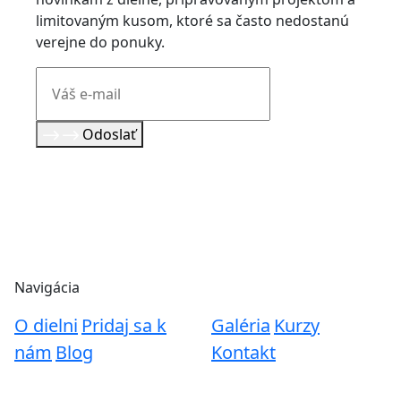
limitovaným kusom, ktoré sa často nedostanú
verejne do ponuky.
Odoslať
Navigácia
O dielni
Pridaj sa k
Galéria
Kurzy
nám
Blog
Kontakt