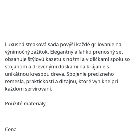
Luxusná steaková sada povýši každé grilovanie na
výnimočný zážitok. Elegantný a ľahko prenosný set
obsahuje štýlovú kazetu s nožmi a vidličkami spolu so
stojanom a drevenými doskami na krájanie s
unikátnou kresbou dreva. Spojenie precízneho
remesla, praktickosti a dizajnu, ktoré vynikne pri
každom servírovaní.
Použité materiály
oceľ NiCr11
cukrový javor
dubové drevo
Cena