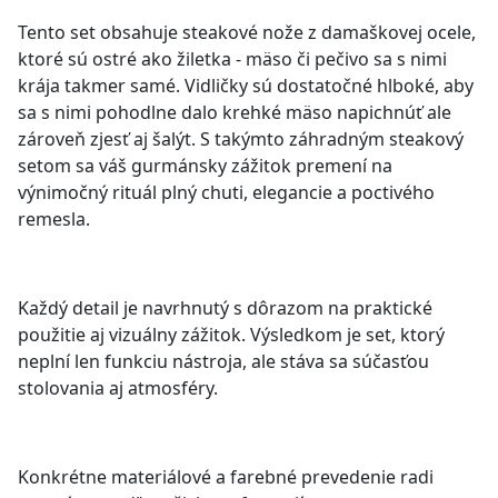
Tento set obsahuje steakové nože z damaškovej ocele,
ktoré sú ostré ako žiletka - mäso či pečivo sa s nimi
krája takmer samé. Vidličky sú dostatočné hlboké, aby
sa s nimi pohodlne dalo krehké mäso napichnúť ale
zároveň zjesť aj šalýt. S takýmto záhradným steakový
setom sa váš gurmánsky zážitok premení na
výnimočný rituál plný chuti, elegancie a poctivého
remesla.
Každý detail je navrhnutý s dôrazom na praktické
použitie aj vizuálny zážitok. Výsledkom je set, ktorý
neplní len funkciu nástroja, ale stáva sa súčasťou
stolovania aj atmosféry.
Konkrétne materiálové a farebné prevedenie radi